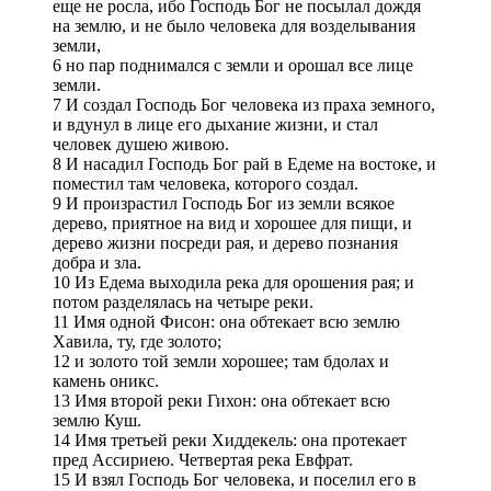
еще не росла, ибо Господь Бог не посылал дождя
на землю, и не было человека для возделывания
земли,
6 но пар поднимался с земли и орошал все лице
земли.
7 И создал Господь Бог человека из праха земного,
и вдунул в лице его дыхание жизни, и стал
человек душею живою.
8 И насадил Господь Бог рай в Едеме на востоке, и
поместил там человека, которого создал.
9 И произрастил Господь Бог из земли всякое
дерево, приятное на вид и хорошее для пищи, и
дерево жизни посреди рая, и дерево познания
добра и зла.
10 Из Едема выходила река для орошения рая; и
потом разделялась на четыре реки.
11 Имя одной Фисон: она обтекает всю землю
Хавила, ту, где золото;
12 и золото той земли хорошее; там бдолах и
камень оникс.
13 Имя второй реки Гихон: она обтекает всю
землю Куш.
14 Имя третьей реки Хиддекель: она протекает
пред Ассириею. Четвертая река Евфрат.
15 И взял Господь Бог человека, и поселил его в