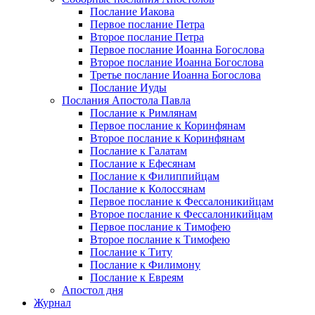
Послание Иакова
Первое послание Петра
Второе послание Петра
Первое послание Иоанна Богослова
Второе послание Иоанна Богослова
Третье послание Иоанна Богослова
Послание Иуды
Послания Апостола Павла
Послание к Римлянам
Первое послание к Коринфянам
Второе послание к Коринфянам
Послание к Галатам
Послание к Ефесянам
Послание к Филиппийцам
Послание к Колоссянам
Первое послание к Фессалоникийцам
Второе послание к Фессалоникийцам
Первое послание к Тимофею
Второе послание к Тимофею
Послание к Титу
Послание к Филимону
Послание к Евреям
Апостол дня
Журнал