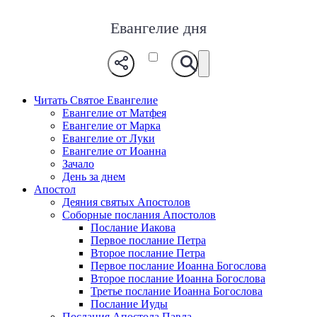
Евангелие дня
Читать Святое Евангелие
Евангелие от Матфея
Евангелие от Марка
Евангелие от Луки
Евангелие от Иоанна
Зачало
День за днем
Апостол
Деяния святых Апостолов
Соборные послания Апостолов
Послание Иакова
Первое послание Петра
Второе послание Петра
Первое послание Иоанна Богослова
Второе послание Иоанна Богослова
Третье послание Иоанна Богослова
Послание Иуды
Послания Апостола Павла