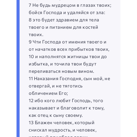
7 Не будь мудрецом в глазах твоих;
бойся Господа и удаляйся от зла:
8 это будет здравием для тела
твоего и питанием для костей
твоих.
9 Чти Господа от имения твоего и
от начатков всех прибытков твоих,
10 и наполнятся житницы твои до
избытка, и точила твои будут
переливаться новым вином.
11 Наказания Господня, сын мой, не
отвергай, и не тяготись
обличением Его;
12 ибо кого любит Господь, того
наказывает и благоволит к тому,
как отец к сыну своему.
13 Блажен человек, который
снискал мудрость, и человек,
который приобрел разум, —