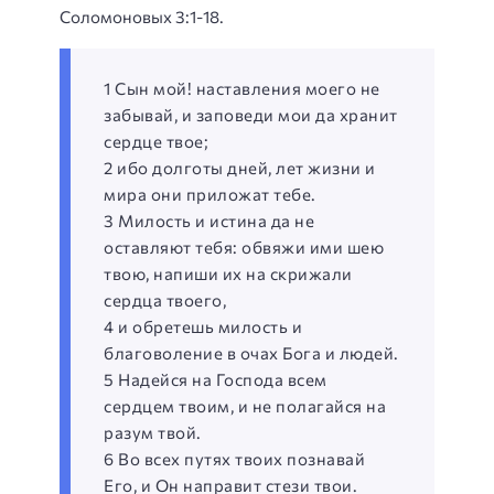
Соломоновых 3:1-18.
1 Сын мой! наставления моего не
забывай, и заповеди мои да хранит
сердце твое;
2 ибо долготы дней, лет жизни и
мира они приложат тебе.
3 Милость и истина да не
оставляют тебя: обвяжи ими шею
твою, напиши их на скрижали
сердца твоего,
4 и обретешь милость и
благоволение в очах Бога и людей.
5 Надейся на Господа всем
сердцем твоим, и не полагайся на
разум твой.
6 Во всех путях твоих познавай
Его, и Он направит стези твои.