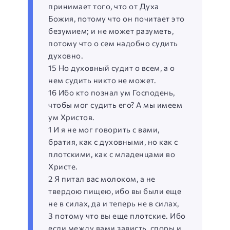
принимает того, что от Духа
Божия, потому что он почитает это
безумием; и не может разуметь,
потому что о сем надобно судить
духовно.
15 Но духовный судит о всем, а о
нем судить никто не может.
16 Ибо кто познал ум Господень,
чтобы мог судить его? А мы имеем
ум Христов.
1 И я не мог говорить с вами,
братия, как с духовными, но как с
плотскими, как с младенцами во
Христе.
2 Я питал вас молоком, а не
твердою пищею, ибо вы были еще
не в силах, да и теперь не в силах,
3 потому что вы еще плотские. Ибо
если между вами зависть, споры и