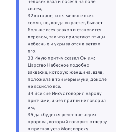
человек взял и посеял на поле
своем,
32 которое, хотя меньше всех
семян, но, когда вырастет, бывает
больше всех злаков и становится
деревом, так что прилетают птицы
небесные и укрываются в ветвях
его.
33 Иную притчу сказал Он им:
Царство Небесное подобно
закваске, которую женщина, взяв,
положила в три меры муки, доколе
не вскисло все.
34 Все сие Иисус говорил народу
притчами, и без притчи не говорил
им,
35 да сбудется реченное через
пророка, который говорит: отверзу
в притчах уста Мои; изреку