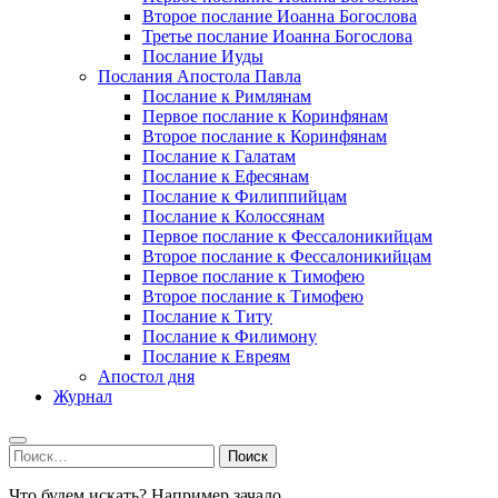
Второе послание Иоанна Богослова
Третье послание Иоанна Богослова
Послание Иуды
Послания Апостола Павла
Послание к Римлянам
Первое послание к Коринфянам
Второе послание к Коринфянам
Послание к Галатам
Послание к Ефесянам
Послание к Филиппийцам
Послание к Колоссянам
Первое послание к Фессалоникийцам
Второе послание к Фессалоникийцам
Первое послание к Тимофею
Второе послание к Тимофею
Послание к Титу
Послание к Филимону
Послание к Евреям
Апостол дня
Журнал
Найти:
Что будем искать? Например,
зачало