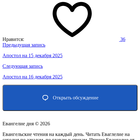
Нравится:
36
Навигация
Предыдущая запись
по
Апостол на 15 декабря 2025
записям
Следующая запись
Апостол на 16 декабря 2025
Открыть обсуждение
Евангелие дня ©
2026
Евангельские чтения на каждый день. Читать Еваглелие на
сегодня по зачалам, по главам и стихам. Чтение Евангелие от