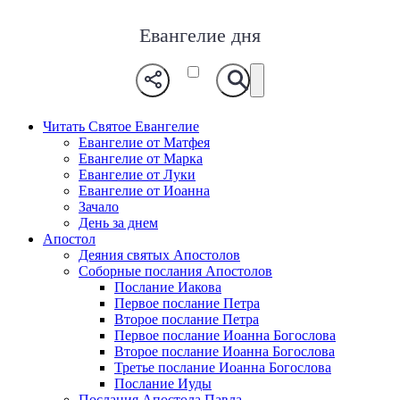
Евангелие дня
Читать Святое Евангелие
Евангелие от Матфея
Евангелие от Марка
Евангелие от Луки
Евангелие от Иоанна
Зачало
День за днем
Апостол
Деяния святых Апостолов
Соборные послания Апостолов
Послание Иакова
Первое послание Петра
Второе послание Петра
Первое послание Иоанна Богослова
Второе послание Иоанна Богослова
Третье послание Иоанна Богослова
Послание Иуды
Послания Апостола Павла