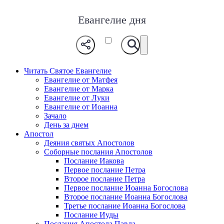
Евангелие дня
Читать Святое Евангелие
Евангелие от Матфея
Евангелие от Марка
Евангелие от Луки
Евангелие от Иоанна
Зачало
День за днем
Апостол
Деяния святых Апостолов
Соборные послания Апостолов
Послание Иакова
Первое послание Петра
Второе послание Петра
Первое послание Иоанна Богослова
Второе послание Иоанна Богослова
Третье послание Иоанна Богослова
Послание Иуды
Послания Апостола Павла