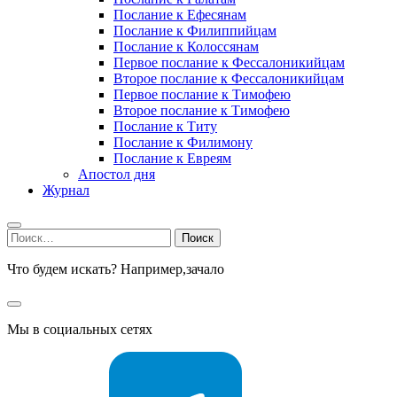
Послание к Ефесянам
Послание к Филиппийцам
Послание к Колоссянам
Первое послание к Фессалоникийцам
Второе послание к Фессалоникийцам
Первое послание к Тимофею
Второе послание к Тимофею
Послание к Титу
Послание к Филимону
Послание к Евреям
Апостол дня
Журнал
Найти:
Что будем искать? Например,
зачало
Мы в социальных сетях