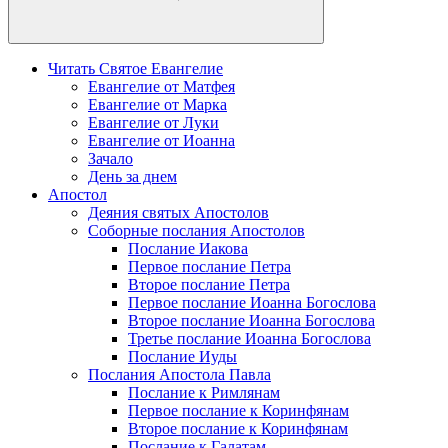
Читать Святое Евангелие
Евангелие от Матфея
Евангелие от Марка
Евангелие от Луки
Евангелие от Иоанна
Зачало
День за днем
Апостол
Деяния святых Апостолов
Соборные послания Апостолов
Послание Иакова
Первое послание Петра
Второе послание Петра
Первое послание Иоанна Богослова
Второе послание Иоанна Богослова
Третье послание Иоанна Богослова
Послание Иуды
Послания Апостола Павла
Послание к Римлянам
Первое послание к Коринфянам
Второе послание к Коринфянам
Послание к Галатам