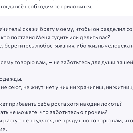
и тогда всё необходимое приложится.
 Учитель! скажи брату моему, чтобы он разделил с
 кто поставил Меня судить или делить вас?
е, берегитесь любостяжания, ибо жизнь человека н
сему говорю вам, — не заботьтесь для души вашей, ч
 одежды.
е сеют, не жнут; нет у них ни хранилищ, ни житниц,
ожет прибавить себе роста хотя на один локоть?
ать не можете, что заботитесь о прочем?
 растут: не трудятся, не прядут; но говорю вам, ч
их.