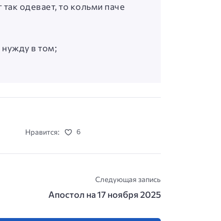
г так одевает, то кольми паче
 нужду в том;
Нравится:
6
Следующая запись
Апостол на 17 ноября 2025