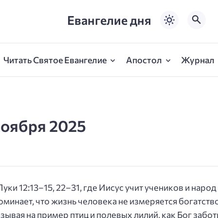
Евангелие дня
Читать Святое Евангелие
Апостол
Журнал
ноября 2025
уки 12:13–15, 22–31,
где Иисус учит учеников и народ
минает, что жизнь человека не измеряется богатст
азывая на пример птиц и полевых лилий, как Бог забот