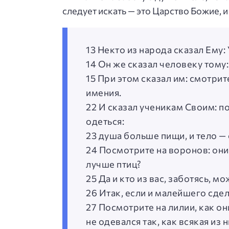
следует искать — это Царство Божие, 
13 Некто из народа сказал Ему:
14 Он же сказал человеку тому:
15 При этом сказал им: смотрит
имения.
22 И сказал ученикам Своим: по
одеться:
23 душа больше пищи, и тело —
24 Посмотрите на воронов: они н
лучше птиц?
25 Да и кто из вас, заботясь, м
26 Итак, если и малейшего сдел
27 Посмотрите на лилии, как они
не одевался так, как всякая из н