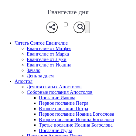
Евангелие дня
Читать Святое Евангелие
Евангелие от Матфея
Евангелие от Марка
Евангелие от Луки
Евангелие от Иоанна
Зачало
День за днем
Апостол
Деяния святых Апостолов
Соборные послания Апостолов
Послание Иакова
Первое послание Петра
Второе послание Петра
Первое послание Иоанна Богослова
Второе послание Иоанна Богослова
Третье послание Иоанна Богослова
Послание Иуды
Послания Апостола Павла