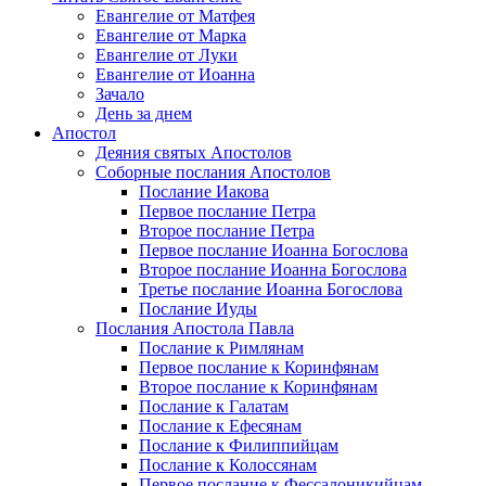
Евангелие от Матфея
Евангелие от Марка
Евангелие от Луки
Евангелие от Иоанна
Зачало
День за днем
Апостол
Деяния святых Апостолов
Соборные послания Апостолов
Послание Иакова
Первое послание Петра
Второе послание Петра
Первое послание Иоанна Богослова
Второе послание Иоанна Богослова
Третье послание Иоанна Богослова
Послание Иуды
Послания Апостола Павла
Послание к Римлянам
Первое послание к Коринфянам
Второе послание к Коринфянам
Послание к Галатам
Послание к Ефесянам
Послание к Филиппийцам
Послание к Колоссянам
Первое послание к Фессалоникийцам