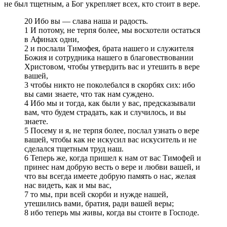
не был тщетным, а Бог укрепляет всех, кто стоит в вере.
20 Ибо вы — слава наша и радость.
1 И потому, не терпя более, мы восхотели остаться
в Афинах одни,
2 и послали Тимофея, брата нашего и служителя
Божия и сотрудника нашего в благовествовании
Христовом, чтобы утвердить вас и утешить в вере
вашей,
3 чтобы никто не поколебался в скорбях сих: ибо
вы сами знаете, что так нам суждено.
4 Ибо мы и тогда, как были у вас, предсказывали
вам, что будем страдать, как и случилось, и вы
знаете.
5 Посему и я, не терпя более, послал узнать о вере
вашей, чтобы как не искусил вас искуситель и не
сделался тщетным труд наш.
6 Теперь же, когда пришел к нам от вас Тимофей и
принес нам добрую весть о вере и любви вашей, и
что вы всегда имеете добрую память о нас, желая
нас видеть, как и мы вас,
7 то мы, при всей скорби и нужде нашей,
утешились вами, братия, ради вашей веры;
8 ибо теперь мы живы, когда вы стоите в Господе.