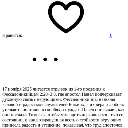
Нравится:
6
17 ноября 2025 читается отрывок из 1-го послания к
Фессалоникийцам 2:20–3:8,
где апостол Павел подчеркивает
духовную связь с верующими. Фессалоникийцы названы
«славой и радостью» служителей Божиих, а их вера и любовь
утешают апостолов в скорбях и нуждах. Павел описывает, как
они послали Тимофея, чтобы утвердить церковь и узнать о ее
состоянии, и как возвращенная весть о стойкости верующих
принесла радость и утешение, показывая, что труд апостолов