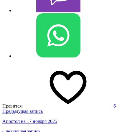
Нравится:
6
Навигация
Предыдущая запись
по
Апостол на 17 ноября 2025
записям
Следующая запись