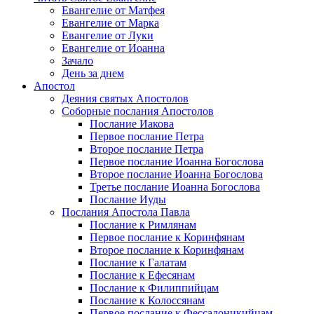
Евангелие от Матфея
Евангелие от Марка
Евангелие от Луки
Евангелие от Иоанна
Зачало
День за днем
Апостол
Деяния святых Апостолов
Соборные послания Апостолов
Послание Иакова
Первое послание Петра
Второе послание Петра
Первое послание Иоанна Богослова
Второе послание Иоанна Богослова
Третье послание Иоанна Богослова
Послание Иуды
Послания Апостола Павла
Послание к Римлянам
Первое послание к Коринфянам
Второе послание к Коринфянам
Послание к Галатам
Послание к Ефесянам
Послание к Филиппийцам
Послание к Колоссянам
Первое послание к Фессалоникийцам