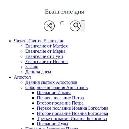
Евангелие дня
Читать Святое Евангелие
Евангелие от Матфея
Евангелие от Марка
Евангелие от Луки
Евангелие от Иоанна
Зачало
День за днем
Апостол
Деяния святых Апостолов
Соборные послания Апостолов
Послание Иакова
Первое послание Петра
Второе послание Петра
Первое послание Иоанна Богослова
Второе послание Иоанна Богослова
Третье послание Иоанна Богослова
Послание Иуды
Послания Апостола Павла