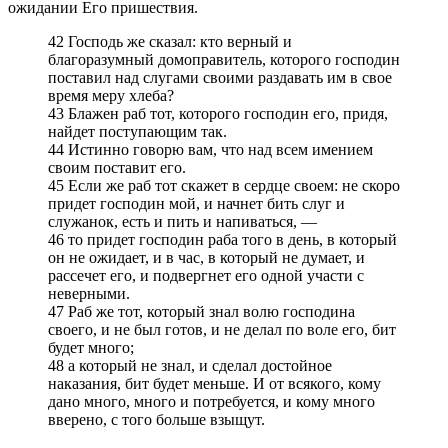
ожидании Его пришествия.
42 Господь же сказал: кто верный и
благоразумный домоправитель, которого господин
поставил над слугами своими раздавать им в свое
время меру хлеба?
43 Блажен раб тот, которого господин его, придя,
найдет поступающим так.
44 Истинно говорю вам, что над всем имением
своим поставит его.
45 Если же раб тот скажет в сердце своем: не скоро
придет господин мой, и начнет бить слуг и
служанок, есть и пить и напиваться, —
46 то придет господин раба того в день, в который
он не ожидает, и в час, в который не думает, и
рассечет его, и подвергнет его одной участи с
неверными.
47 Раб же тот, который знал волю господина
своего, и не был готов, и не делал по воле его, бит
будет много;
48 а который не знал, и сделал достойное
наказания, бит будет меньше. И от всякого, кому
дано много, много и потребуется, и кому много
вверено, с того больше взыщут.