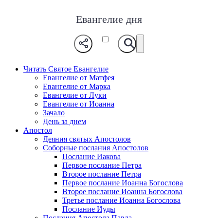
Евангелие дня
Читать Святое Евангелие
Евангелие от Матфея
Евангелие от Марка
Евангелие от Луки
Евангелие от Иоанна
Зачало
День за днем
Апостол
Деяния святых Апостолов
Соборные послания Апостолов
Послание Иакова
Первое послание Петра
Второе послание Петра
Первое послание Иоанна Богослова
Второе послание Иоанна Богослова
Третье послание Иоанна Богослова
Послание Иуды
Послания Апостола Павла