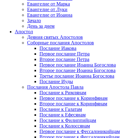
Евангелие от Марка
Евангелие от Луки
Евангелие от Иоанна
Зачало
День за днем
Апостол
Деяния святых Апостолов
Соборные послания Апостолов
Послание Иакова
Первое послание Петра
Второе послание Петра
Первое послание Иоанна Богослова
Второе послание Иоанна Богослова
Третье послание Иоанна Богослова
Послание Иуды
Послания Апостола Павла
Послание к Римлянам
Первое послание к Коринфянам
Второе послание к Коринфянам
Послание к Галатам
Послание к Ефесянам
Послание к Филиппийцам
Послание к Колоссянам
Первое послание к Фессалоникийцам
Второе послание к Фессалоникийцам