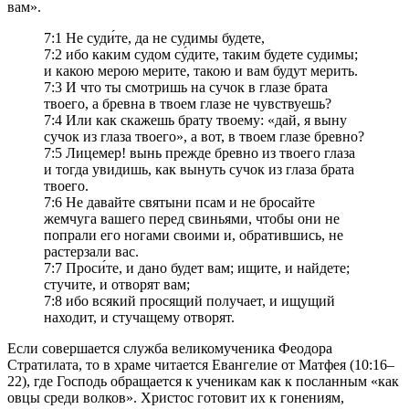
вам».
7:1 Не суди́те, да не судимы будете,
7:2 ибо каким судом су́дите, таким будете судимы;
и какою мерою мерите, такою и вам будут мерить.
7:3 И что ты смотришь на сучок в глазе брата
твоего, а бревна в твоем глазе не чувствуешь?
7:4 Или как скажешь брату твоему: «дай, я выну
сучок из глаза твоего», а вот, в твоем глазе бревно?
7:5 Лицемер! вынь прежде бревно из твоего глаза
и тогда увидишь, как вынуть сучок из глаза брата
твоего.
7:6 Не давайте святыни псам и не бросайте
жемчуга вашего перед свиньями, чтобы они не
попрали его ногами своими и, обратившись, не
растерзали вас.
7:7 Проси́те, и дано будет вам; ищите, и найдете;
стучите, и отворят вам;
7:8 ибо всякий просящий получает, и ищущий
находит, и стучащему отворят.
Если совершается служба великомученика Феодора
Стратилата, то в храме читается Евангелие от Матфея (10:16–
22), где Господь обращается к ученикам как к посланным «как
овцы среди волков». Христос готовит их к гонениям,