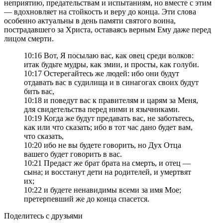
неприятию, предательствам и испытаниям, но вместе с этим
— вдохновляет на стойкость и веру до конца. Эти слова
особенно актуальны в день памяти святого воина,
пострадавшего за Христа, оставаясь верным Ему даже перед
лицом смерти.
10:16 Вот, Я посылаю вас, как овец среди волков:
итак будьте мудры, как змии, и просты, как голуби.
10:17 Остерегайтесь же людей: ибо они будут
отдавать вас в судилища и в синагогах своих будут
бить вас,
10:18 и поведут вас к правителям и царям за Меня,
для свидетельства перед ними и язычниками.
10:19 Когда же будут предавать вас, не заботьтесь,
как или что сказать; ибо в тот час дано будет вам,
что сказать,
10:20 ибо не вы будете говорить, но Дух Отца
вашего будет говорить в вас.
10:21 Предаст же брат брата на смерть, и отец —
сына; и восстанут дети на родителей, и умертвят
их;
10:22 и будете ненавидимы всеми за имя Мое;
претерпевший же до конца спасется.
Поделитесь с друзьями