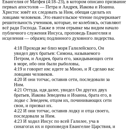
Евангелия от Матфея (4:18–23), в котором описано призвание
первых апостолов — Петра и Андрея, Иакова и Иоанна.
Христос зовёт их следовать за Ним, обещая сделать их
ловцами человеков. Это евангельское чтение подчеркивает
решительность учеников, которые, не колеблясь, оставляют
всё ради Господа. Также в этом отрывке мы видим начало
публичного служения Иисуса, проповедь Евангелия и
исцеления — образец подлинного духовного лидерства.
4:18 Проходя же близ моря Галилейского, Он
увидел двух братьев: Симона, называемого
Петром, и Андрея, брата его, закидывающих сети
в море, ибо они были рыболовы,
4:19 и говорит им: идите за Мною, и Я сделаю вас
ловцами человеков.
4:20 И они тотчас, оставив сети, последовали за
Ним.
4:21 Оттуда, идя далее, увидел Он других двух
братьев, Иакова Зеведеева и Иоанна, брата его, в
лодке с Зеведеем, отцом их, починивающих сети
свои, и призвал их.
4:22 И они тотчас, оставив лодку и отца своего,
последовали за Ним.
4:23 И ходил Иисус по всей Галилее, уча в
синагогах их и проповедуя Евангелие Царствия, и