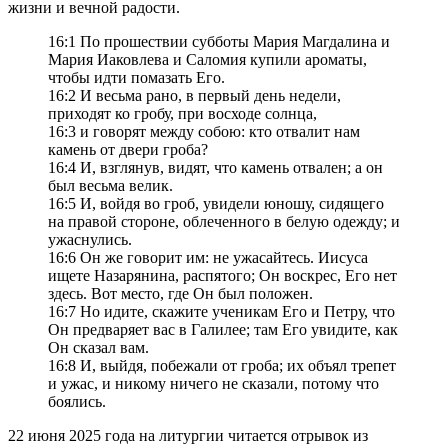
жизни и вечной радости.
16:1 По прошествии субботы Мария Магдалина и
Мария Иаковлева и Саломия купили ароматы,
чтобы идти помазать Его.
16:2 И весьма рано, в первый день недели,
приходят ко гробу, при восходе солнца,
16:3 и говорят между собою: кто отвалит нам
камень от двери гроба?
16:4 И, взглянув, видят, что камень отвален; а он
был весьма велик.
16:5 И, войдя во гроб, увидели юношу, сидящего
на правой стороне, облеченного в белую одежду; и
ужаснулись.
16:6 Он же говорит им: не ужасайтесь. Иисуса
ищете Назарянина, распятого; Он воскрес, Его нет
здесь. Вот место, где Он был положен.
16:7 Но идите, скажите ученикам Его и Петру, что
Он предваряет вас в Галилее; там Его увидите, как
Он сказал вам.
16:8 И, выйдя, побежали от гроба; их объял трепет
и ужас, и никому ничего не сказали, потому что
боялись.
22 июня 2025 года на литургии читается отрывок из