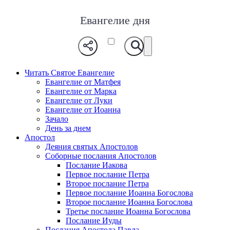
Евангелие дня
Читать Святое Евангелие
Евангелие от Матфея
Евангелие от Марка
Евангелие от Луки
Евангелие от Иоанна
Зачало
День за днем
Апостол
Деяния святых Апостолов
Соборные послания Апостолов
Послание Иакова
Первое послание Петра
Второе послание Петра
Первое послание Иоанна Богослова
Второе послание Иоанна Богослова
Третье послание Иоанна Богослова
Послание Иуды
Послания Апостола Павла