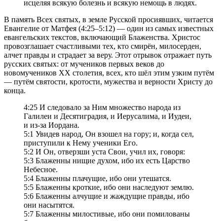
исцеляя всякую болезнь и всякую немощь в людях.
В память Всех святых, в земле Русской просиявших, читается
Евангелие от Матфея (4:25–5:12) — один из самых известных
евангельских текстов, включающий Блаженства. Христос
провозглашает счастливыми тех, кто смирён, милосерден,
алчет правды и страдает за веру. Этот отрывок отражает путь
русских святых: от мучеников первых веков до
новомучеников ХХ столетия, всех, кто шёл этим узким путём
— путём святости, кротости, мужества и верности Христу до
конца.
4:25 И следовало за Ним множество народа из
Галилеи и Десятиградия, и Иерусалима, и Иудеи,
и из-за Иордана.
5:1 Увидев народ, Он взошел на гору; и, когда сел,
приступили к Нему ученики Его.
5:2 И Он, отверзши уста Свои, учил их, говоря:
5:3 Блаженны нищие духом, ибо их есть Царство
Небесное.
5:4 Блаженны плачущие, ибо они утешатся.
5:5 Блаженны кроткие, ибо они наследуют землю.
5:6 Блаженны алчущие и жаждущие правды, ибо
они насытятся.
5:7 Блаженны милостивые, ибо они помилованы