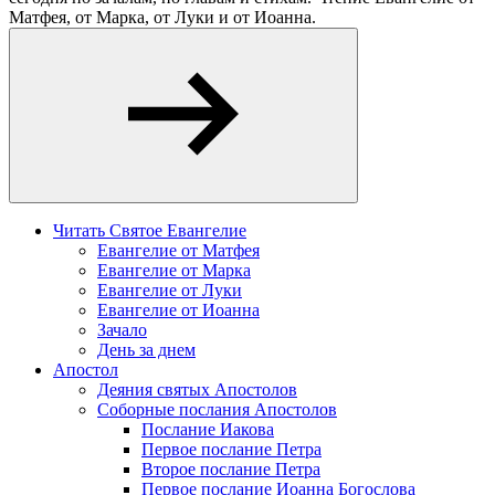
Матфея, от Марка, от Луки и от Иоанна.
Читать Святое Евангелие
Евангелие от Матфея
Евангелие от Марка
Евангелие от Луки
Евангелие от Иоанна
Зачало
День за днем
Апостол
Деяния святых Апостолов
Соборные послания Апостолов
Послание Иакова
Первое послание Петра
Второе послание Петра
Первое послание Иоанна Богослова