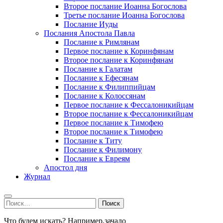
Второе послание Иоанна Богослова
Третье послание Иоанна Богослова
Послание Иуды
Послания Апостола Павла
Послание к Римлянам
Первое послание к Коринфянам
Второе послание к Коринфянам
Послание к Галатам
Послание к Ефесянам
Послание к Филиппийцам
Послание к Колоссянам
Первое послание к Фессалоникийцам
Второе послание к Фессалоникийцам
Первое послание к Тимофею
Второе послание к Тимофею
Послание к Титу
Послание к Филимону
Послание к Евреям
Апостол дня
Журнал
Найти:
Что будем искать? Например,
зачало