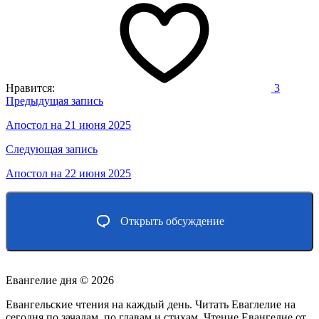
Нравится:
3
Навигация
Предыдущая запись
по
Апостол на 21 июня 2025
записям
Следующая запись
Апостол на 22 июня 2025
Открыть обсуждение
Евангелие дня ©
2026
Евангельские чтения на каждый день. Читать Еваглелие на
сегодня по зачалам, по главам и стихам. Чтение Евангелие от