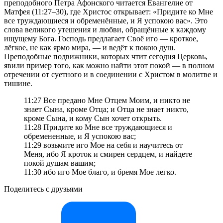
преподобного Петра Афонского читается Евангелие от
Матфея (11:27–30), где Христос открывает: «Придите ко Мне
все труждающиеся и обременённые, и Я успокою вас». Это
слова великого утешения и любви, обращённые к каждому
ищущему Бога. Господь предлагает Своё иго — кроткое,
лёгкое, не как ярмо мира, — и ведёт к покою душ.
Преподобные подвижники, которых чтит сегодня Церковь,
явили пример того, как можно найти этот покой — в полном
отречении от суетного и в соединении с Христом в молитве и
тишине.
11:27 Все предано Мне Отцем Моим, и никто не
знает Сына, кроме Отца; и Отца не знает никто,
кроме Сына, и кому Сын хочет открыть.
11:28 Придите ко Мне все труждающиеся и
обремененные, и Я успокою вас;
11:29 возьмите иго Мое на себя и научитесь от
Меня, ибо Я кроток и смирен сердцем, и найдете
покой душам вашим;
11:30 ибо иго Мое благо, и бремя Мое легко.
Поделитесь с друзьями