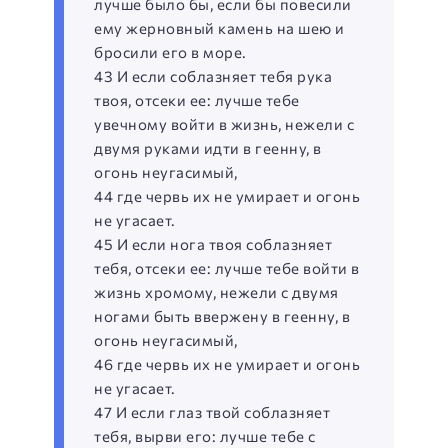
лучше было бы, если бы повесили
ему жерновный камень на шею и
бросили его в море.
43 И если соблазняет тебя рука
твоя, отсеки ее: лучше тебе
увечному войти в жизнь, нежели с
двумя руками идти в геенну, в
огонь неугасимый,
44 где червь их не умирает и огонь
не угасает.
45 И если нога твоя соблазняет
тебя, отсеки ее: лучше тебе войти в
жизнь хромому, нежели с двумя
ногами быть ввержену в геенну, в
огонь неугасимый,
46 где червь их не умирает и огонь
не угасает.
47 И если глаз твой соблазняет
тебя, вырви его: лучше тебе с