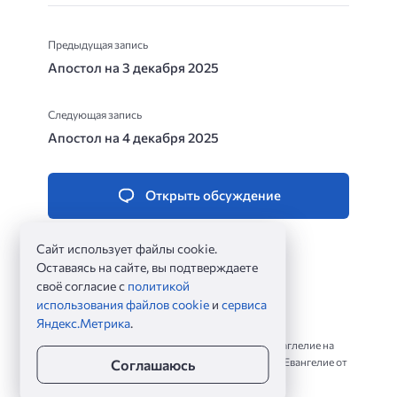
Предыдущая запись
Апостол на 3 декабря 2025
Следующая запись
Апостол на 4 декабря 2025
Открыть обсуждение
Сайт использует файлы cookie.
Оставаясь на сайте, вы подтверждаете
своё согласие с
политикой
использования файлов cookie
и
сервиса
Яндекс.Метрика
.
Евангелие дня ©
2026
Евангельские чтения на каждый день. Читать Еваглелие на
сегодня по зачалам, по главам и стихам. Чтение Евангелие от
Соглашаюсь
Матфея, от Марка, от Луки и от Иоанна.