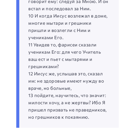
говорит ему: следуй за Мною. И он
встал и последовал за Ним.
10 И когда Иисус возлежал в доме,
многие мытари и грешники
пришли и возлегли с Ним и
учениками Его.
11 Увидев то, фарисеи сказали
ученикам Его: для чего Учитель
ваш ест и пьет с мытарями и
грешниками?
12 Иисус же, услышав это, сказал
им: не здоровые имеют нужду во
враче, но больные,
13 пойдите, научитесь, что значит:
милости хочу, а не жертвы? Ибо Я
пришел призвать не праведников,
но грешников к покаянию.