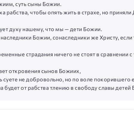
жиим, суть сыны Божии.
ха рабства, чтобы опять жить в страхе, но принял
ует духу нашему, что мы — дети Божии.
и, наследники Божии, сонаследники же Христу, если
еменные страдания ничего не стоят в сравнении с
ает откровения сынов Божиих,
ь суете не добровольно, но по воле покорившего е
на будет от рабства тлению в свободу славы детей