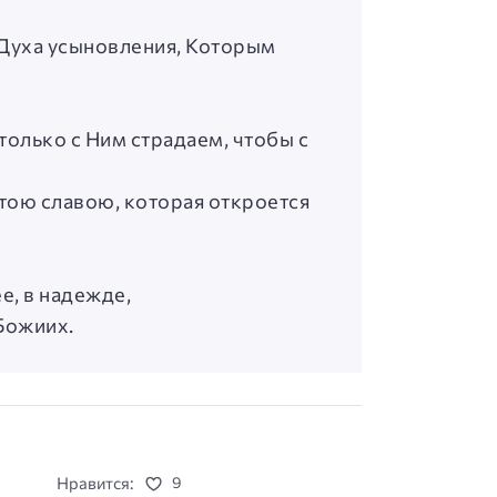
и Духа усыновления, Которым
 только с Ним страдаем, чтобы с
 тою славою, которая откроется
е, в надежде,
 Божиих.
Нравится:
9