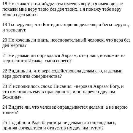
18 Но скажет кто-нибудь: «ты имеешь веру, а я имею дела»:
покажи мне веру твою без дел твоих, а я покажу тебе веру
мою из дел моих.
19 Ты веруешь, что Бог един: хорошо делаешь; и бесы веруют,
и трепещут.
20 Но хочешь ли знать, неосновательный человек, что вера без
дел мертва?
21 Не делами ли оправдался Авраам, отец наш, возложив на
жертвенник Исаака, сына своего?
22 Видишь ли, что вера содействовала делам его, и делами
вера достигла совершенства?
23 И исполнилось слово Писания: «веровал Авраам Богу, и
это вменилось ему в праведность, и он наречен другом
Божиим».
24 Видите ли, что человек оправдывается делами, а не верою
только?
25 Подобно и Раав блудница не делами ли оправдалась,
приняв соглядатаев и отпустив их другим путем?