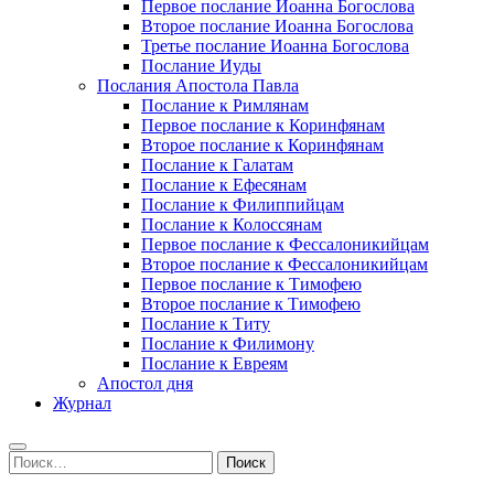
Первое послание Иоанна Богослова
Второе послание Иоанна Богослова
Третье послание Иоанна Богослова
Послание Иуды
Послания Апостола Павла
Послание к Римлянам
Первое послание к Коринфянам
Второе послание к Коринфянам
Послание к Галатам
Послание к Ефесянам
Послание к Филиппийцам
Послание к Колоссянам
Первое послание к Фессалоникийцам
Второе послание к Фессалоникийцам
Первое послание к Тимофею
Второе послание к Тимофею
Послание к Титу
Послание к Филимону
Послание к Евреям
Апостол дня
Журнал
Найти: