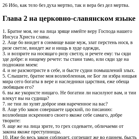
26 Ибо, как тело без духа мертво, так и вера без дел мертва.
Глава 2 на церковно-славянском языке
1. Братие моя, не на лица зряще имeйте вeру Господа нашего
Иисуса Христа славы.
2. Аще бо внидет в сонмище ваше муж, злат перстень нося, в
ризe свeтлe, внидет же и нищь в худe одeжди,
3. и воззрите на носящаго ризу свeтлу, и речете ему: ты сяди
здe добрe: и нищему речете: ты стани тамо, или сяди здe на
подножии моем:
4. и не разсмотристе в себe, и бысте судии помышлений злых.
5. Слышите, братие моя возлюбленная, не Бог ли избра нищыя
мира сего богаты в вeрe и наслeдники царствия, еже обeща
любящым его?
6. вы же укористе нищаго. Не богатии ли насилуют вам, и тии
влекут вы на судища?
7. не тии ли хулят доброе имя нареченное на вас?
8. Аще убо закон совершаете царский, по писанию:
возлюбиши искренняго своего якоже себе самаго, добрe
творите:
9. аще же на лица зрите, то грeх содeваете, обличаеми от
закона якоже преступницы.
10. Иже бо весь закон соблюдет, согрeшит же во единeм, бысть