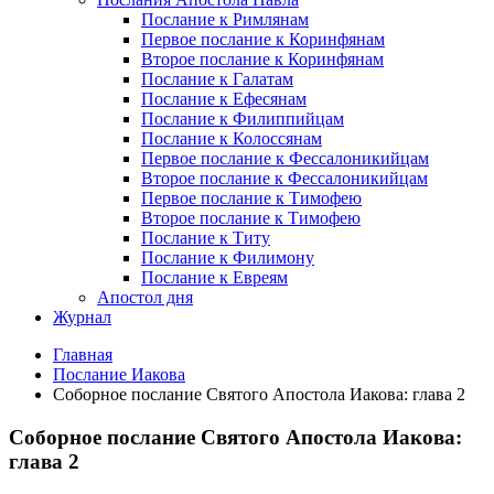
Послание к Римлянам
Первое послание к Коринфянам
Второе послание к Коринфянам
Послание к Галатам
Послание к Ефесянам
Послание к Филиппийцам
Послание к Колоссянам
Первое послание к Фессалоникийцам
Второе послание к Фессалоникийцам
Первое послание к Тимофею
Второе послание к Тимофею
Послание к Титу
Послание к Филимону
Послание к Евреям
Апостол дня
Журнал
Главная
Послание Иакова
Соборное послание Святого Апостола Иакова: глава 2
Соборное послание Святого Апостола Иакова:
глава 2