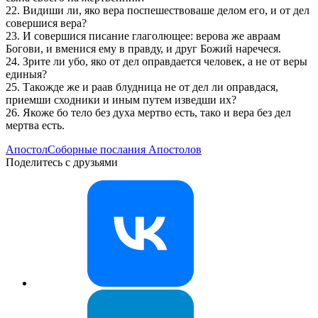
22. Видиши ли, яко вeра поспeшествоваше дeлом его, и от дeл
совершися вeра?
23. И совершися писание глаголющее: вeрова же авраам
Богови, и вмeнися ему в правду, и друг Божий наречеся.
24. Зрите ли убо, яко от дeл оправдается человeк, а не от вeры
единыя?
25. Такожде же и раав блудница не от дeл ли оправдася,
приемши сходники и иным путем изведши их?
26. Якоже бо тeло без духа мертво есть, тако и вeра без дeл
мертва есть.
Апостол
Соборные послания Апостолов
Поделитесь с друзьями