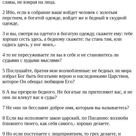
славы, не взирая на лица.
2 Ибо, если в собрание ваше войдет человек с золотым
перстнем, в богатой одежде, войдет же и бедный в скудной
одежде,
3 и вы, смотря на одетого в богатую одежду, скажете ему: тебе
хорошо сесть здесь, а бедному скажете: ты стань там, или
садись здесь, у ног моих,-
4 то не пересуживаете ли вы в себе и не становитесь ли
судьями с худыми мыслями?
5 Послушайте, братия мои возлюбленные: не бедных ли мира
избрал Бог быть богатыми верою и наследниками Царствия,
которое Он обещал любящим Его?
6 А вы презрели бедного. Не богатые ли притесняют вас, и не
они ли влекут вас в суды?
7 Не они ли бесславят доброе имя, которым вы называетесь?
8 Если вы исполняете закон царский, по Писанию: возлюби
ближнего твоего, как себя самого,- хорошо делаете.
9 Но если поступаете с лицеприятием, то грех делаете, и