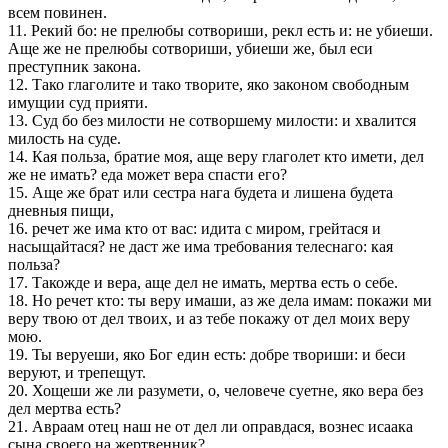
всeм повинен.
11. Рекий бо: не прелюбы сотвориши, рекл есть и: не убиеши.
Аще же не прелюбы сотвориши, убиеши же, был еси
преступник закона.
12. Тако глаголите и тако творите, яко законом свободным
имущии суд прияти.
13. Суд бо без милости не сотворшему милости: и хвалится
милость на судe.
14. Кая польза, братие моя, аще вeру глаголет кто имeти, дeл
же не имать? еда может вeра спасти его?
15. Аще же брат или сестра нага будета и лишена будета
дневныя пищи,
16. речет же има кто от вас: идита с миром, грeйтася и
насыщайтася? не даст же има требования тeлеснаго: кая
польза?
17. Такожде и вeра, аще дeл не имать, мертва есть о себe.
18. Но речет кто: ты вeру имаши, аз же дeла имам: покажи ми
вeру твою от дeл твоих, и аз тебe покажу от дeл моих вeру
мою.
19. Ты вeруеши, яко Бог един есть: добрe твориши: и бeси
вeруют, и трепещут.
20. Хощеши же ли разумeти, о, человeче суетне, яко вeра без
дeл мертва есть?
21. Авраам отец наш не от дeл ли оправдася, вознес исаака
сына своего на жертвенник?