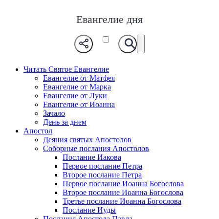
Евангелие дня
Читать Святое Евангелие
Евангелие от Матфея
Евангелие от Марка
Евангелие от Луки
Евангелие от Иоанна
Зачало
День за днем
Апостол
Деяния святых Апостолов
Соборные послания Апостолов
Послание Иакова
Первое послание Петра
Второе послание Петра
Первое послание Иоанна Богослова
Второе послание Иоанна Богослова
Третье послание Иоанна Богослова
Послание Иуды
Послания Апостола Павла