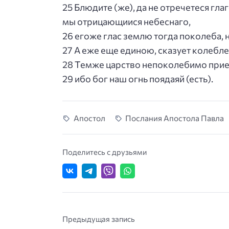
25 Блюдите (же), да не отречетеся г
мы отрицающиися небеснаго,
26 егоже глас землю тогда поколеба, 
27 А еже еще единою, сказует колебл
28 Темже царство непоколебимо прие
29 ибо бог наш огнь поядаяй (есть).
Апостол
Послания Апостола Павла
Поделитесь с друзьями
Предыдущая запись