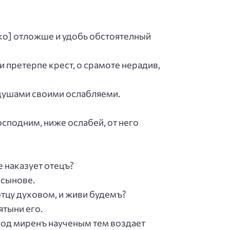
яко] отложше и удобь обстоятелный
 претерпе крест, о срамоте нерадив,
 душами своими ослабляеми.
осподним, ниже ослабей, от него
е наказует отецъ?
 сынове.
отцу духовом, и живи будемъ?
ятыни его.
плод миренъ наученым тем воздает