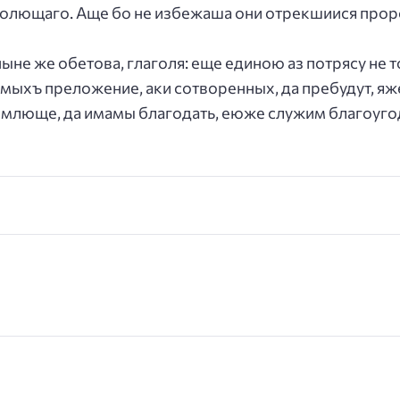
лаголющаго. Аще бо не избежаша они отрекшиися про
ныне же обетова, глаголя: еще единою аз потрясу не 
емыхъ преложение, аки сотворенных, да пребудут, яж
млюще, да имамы благодать, еюже служим благоугод