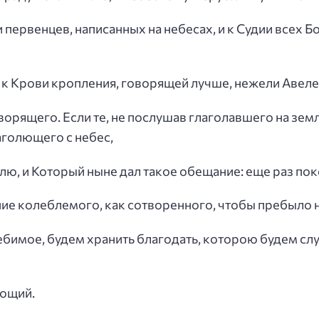
первенцев, написанных на небесах, и к Судии всех Бо
 и к Крови кропления, говорящей лучше, нежели Авеле
оворящего. Если те, не послушав глаголавшего на земл
аголющего с небес,
лю, и Который ныне дал такое обещание: еще раз пок
ние колеблемого, как сотворенного, чтобы пребыло
бимое, будем хранить благодать, которою будем слу
ающий.