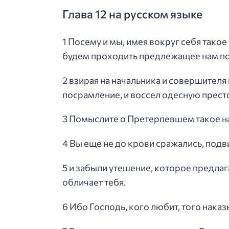
Глава 12 на русском языке
1 Посему и мы, имея вокруг себя такое
будем проходить предлежащее нам п
2 взирая на начальника и совершител
посрамление, и воссел одесную прест
3 Помыслите о Претерпевшем такое на
4 Вы еще не до крови сражались, подв
5 и забыли утешение, которое предлага
обличает тебя.
6 Ибо Господь, кого любит, того наказ