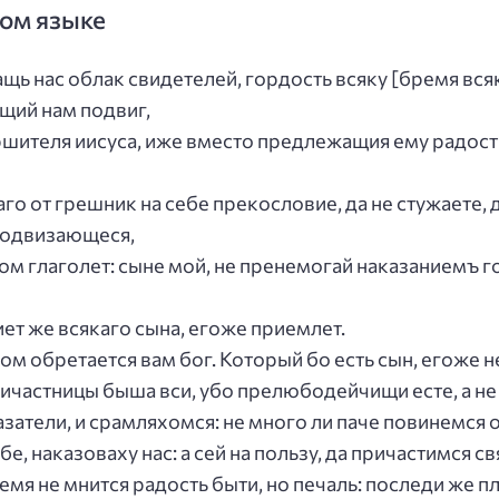
ком языке
щь нас облак свидетелей, гордость всяку [бремя вс
щий нам подвиг,
шителя иисуса, иже вместо предлежащия ему радости
го от грешник на себе прекословие, да не стужаете,
 подвизающеся,
ном глаголет: сыне мой, не пренемогай наказаниемъ г
иет же всякаго сына, егоже приемлет.
ом обретается вам бог. Который бо есть сын, егоже н
ричастницы быша вси, убо прелюбодейчищи есте, а не
азатели, и срамляхомся: не много ли паче повинемся 
бе, наказоваху нас: а сей на пользу, да причастимся св
ремя не мнится радость быти, но печаль: последи же 