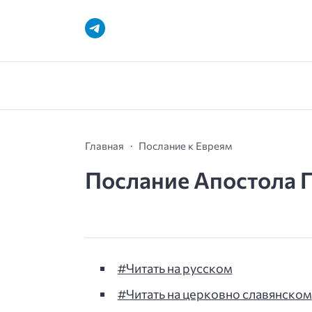
Главная
Послание к Евреям
Послание Апостола П
#Читать на русском
#Читать на церковно славянском