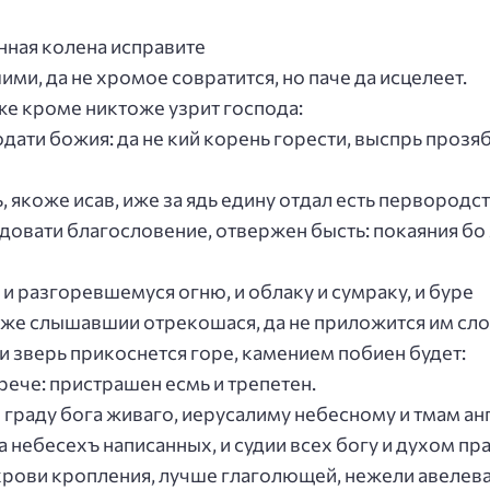
нная колена исправите
ими, да не хромое совратится, но паче да исцелеет.
же кроме никтоже узрит господа:
дати божия: да не кий корень горести, выспрь прозяба
ь, якоже исав, иже за ядь едину отдал есть первородст
едовати благословение, отвержен бысть: покаяния бо 
 и разгоревшемуся огню, и облаку и сумраку, и буре
егоже слышавшии отрекошася, да не приложится им сло
и зверь прикоснется горе, камением побиен будет:
рече: пристрашен есмь и трепетен.
о граду бога живаго, иерусалиму небесному и тмам ан
а небесехъ написанных, и судии всех богу и духом п
и крови кропления, лучше глаголющей, нежели авелева