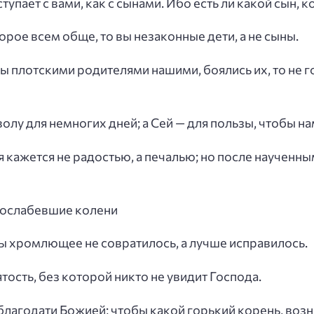
ступает с вами, как с сынами. Ибо есть ли какой сын, 
торое всем обще, то вы незаконные дети, а не сыны.
мы плотскими родителями нашими, боялись их, то не 
олу для немногих дней; а Сей — для пользы, чтобы нам
я кажется не радостью, а печалью; но после наученн
и ослабевшие колени
бы хромлющее не совратилось, а лучше исправилось.
ятость, без которой никто не увидит Господа.
благодати Божией; чтобы какой горький корень, возн