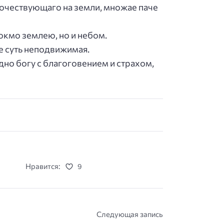
рочествующаго на земли, множае паче
токмо землею, но и небом.
е суть неподвижимая.
но богу с благоговением и страхом,
Нравится:
9
Следующая запись