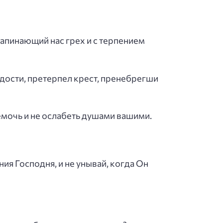
 запинающий нас грех и с терпением
дости, претерпел крест, пренебрегши
емочь и не ослабеть душами вашими.
ния Господня, и не унывай, когда Он