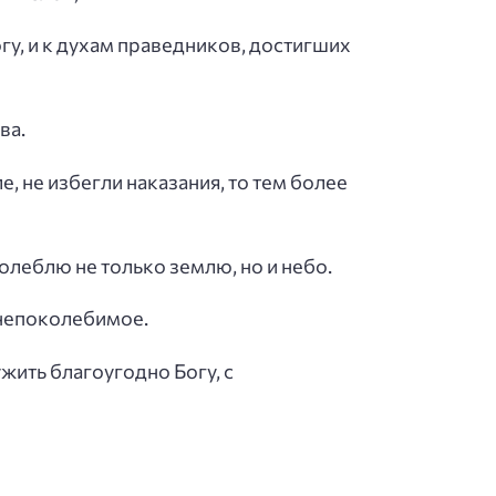
гу, и к духам праведников, достигших
ва.
е, не избегли наказания, то тем более
олеблю не только землю, но и небо.
 непоколебимое.
жить благоугодно Богу, с