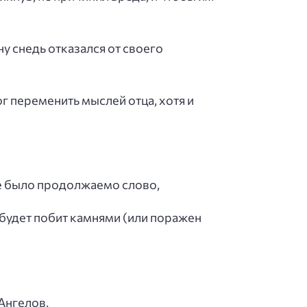
ну снедь отказался от своего
ог переменить мыслей отца, хотя и
не было продолжаемо слово,
, будет побит камнями (или поражен
 Ангелов,