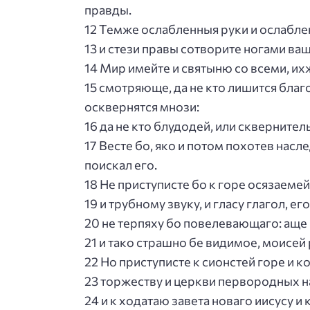
правды.
12 Темже ослабленныя руки и ослабле
13 и стези правы сотворите ногами ваш
14 Мир имейте и святыню со всеми, их
15 смотряюще, да не кто лишится благо
осквернятся мнози:
16 да не кто блудодей, или сквернител
17 Весте бо, яко и потом похотев насл
поискал его.
18 Не приступисте бо к горе осязаемей
19 и трубному звуку, и гласу глагол, 
20 не терпяху бо повелевающаго: аще 
21 и тако страшно бе видимое, моисей 
22 Но приступисте к сионстей горе и к
23 торжеству и церкви первородных н
24 и к ходатаю завета новаго иисусу 