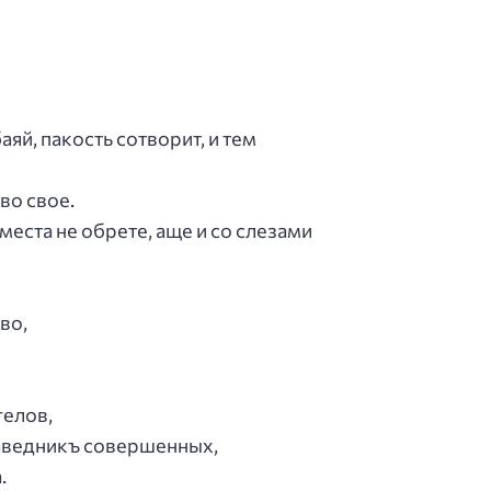
яй, пакость сотворит, и тем
во свое.
места не обрете, аще и со слезами
во,
гелов,
раведникъ совершенных,
.