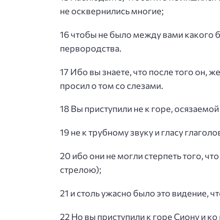
не осквернились многие;
16 чтобы не было между вами какого бл
первородства.
17 Ибо вы знаете, что после того он, 
просил о том со слезами.
18 Вы приступили не к горе, осязаемой
19 не к трубному звуку и гласу глаго
20 ибо они не могли стерпеть того, чт
стрелою);
21 и столь ужасно было это видение, чт
22 Но вы приступили к горе Сиону и ко