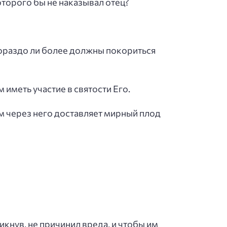
которого бы не наказывал отец?
гораздо ли более должны покориться
 иметь участие в святости Его.
ым через него доставляет мирный плод
икнув, не причинил вреда, и чтобы им