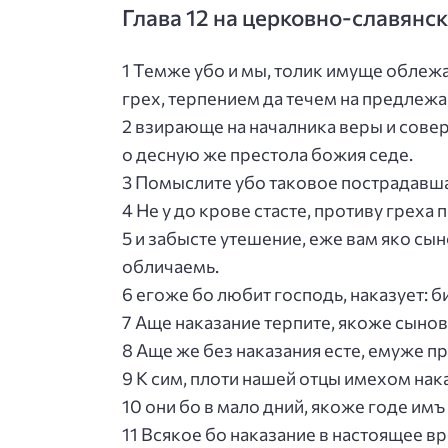
Глава 12 на церковно-славянс
1 Темже убо и мы, толик имуще облежа
грех, терпением да течем на предлежа
2 взирающе на началника веры и совер
о десную же престола божия седе.
3 Помыслите убо таковое пострадавша
4 Не у до крове стасте, противу греха
5 и забысте утешение, еже вам яко сы
обличаемь.
6 егоже бо любит господь, наказует: б
7 Аще наказание терпите, якоже сынов
8 Аще же без наказания есте, емуже п
9 К сим, плоти нашей отцы имехом нак
10 они бо в мало дний, якоже годе имъ 
11 Всякое бо наказание в настоящее в