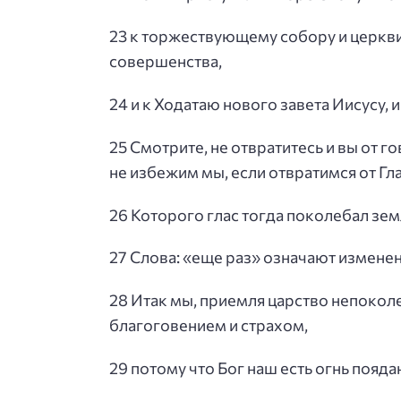
23 к торжествующему собору и церкви 
совершенства,
24 и к Ходатаю нового завета Иисусу,
25 Смотрите, не отвратитесь и вы от г
не избежим мы, если отвратимся от Гл
26 Которого глас тогда поколебал зем
27 Слова: «еще раз» означают измене
28 Итак мы, приемля царство непоколе
благоговением и страхом,
29 потому что Бог наш есть огнь пояд