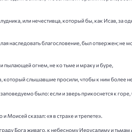
удника, или нечестивца, который бы, как Исав, за од
желая наследовать благословение, был отвержен; не м
 и пылающей огнем, не ко тьме и мраку и буре,
лов, который слышавшие просили, чтобы к ним более 
о заповедуемо было: если и зверь прикоснется к горе
о и Моисей сказал: «я в страхе и трепете».
 граду Бога живаго, к небесному Иерусалиму и тьмам