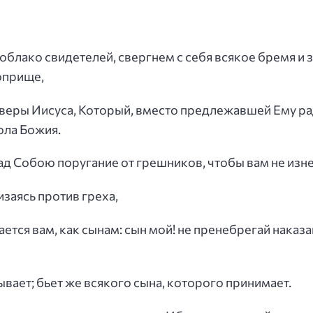
 облако свидетелей, свергнем с себя всякое бремя и
оприще,
я веры Иисуса, Который, вместо предлежавшей Ему ра
ола Божия.
д Собою поругание от грешников, чтобы вам не изн
изаясь против греха,
ется вам, как сынам: сын мой! не пренебрегай наказа
ывает; бьет же всякого сына, которого принимает.