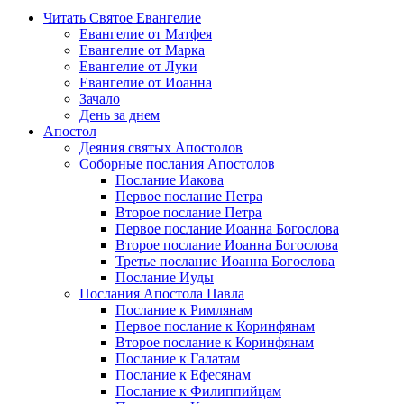
Читать Святое Евангелие
Евангелие от Матфея
Евангелие от Марка
Евангелие от Луки
Евангелие от Иоанна
Зачало
День за днем
Апостол
Деяния святых Апостолов
Соборные послания Апостолов
Послание Иакова
Первое послание Петра
Второе послание Петра
Первое послание Иоанна Богослова
Второе послание Иоанна Богослова
Третье послание Иоанна Богослова
Послание Иуды
Послания Апостола Павла
Послание к Римлянам
Первое послание к Коринфянам
Второе послание к Коринфянам
Послание к Галатам
Послание к Ефесянам
Послание к Филиппийцам