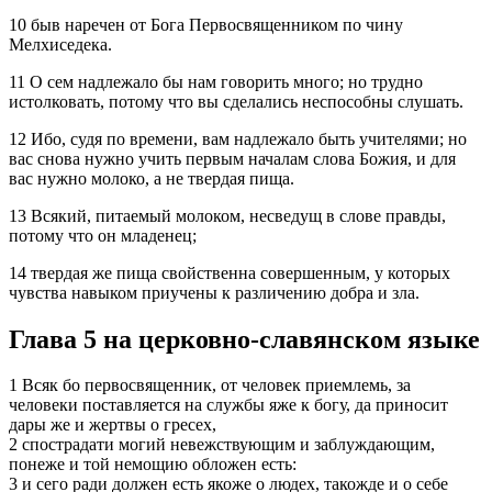
10 быв наречен от Бога Первосвященником по чину
Мелхиседека.
11 О сем надлежало бы нам говорить много; но трудно
истолковать, потому что вы сделались неспособны слушать.
12 Ибо, судя по времени, вам надлежало быть учителями; но
вас снова нужно учить первым началам слова Божия, и для
вас нужно молоко, а не твердая пища.
13 Всякий, питаемый молоком, несведущ в слове правды,
потому что он младенец;
14 твердая же пища свойственна совершенным, у которых
чувства навыком приучены к различению добра и зла.
Глава 5 на церковно-славянском языке
1 Всяк бо первосвященник, от человек приемлемь, за
человеки поставляется на службы яже к богу, да приносит
дары же и жертвы о гресех,
2 спострадати могий невежствующим и заблуждающим,
понеже и той немощию обложен есть:
3 и сего ради должен есть якоже о людех, такожде и о себе