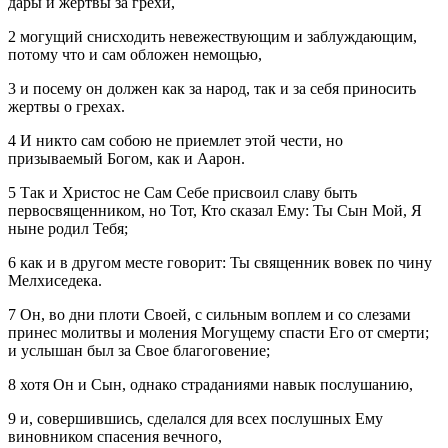
дары и жертвы за грехи,
2 могущий снисходить невежествующим и заблуждающим,
потому что и сам обложен немощью,
3 и посему он должен как за народ, так и за себя приносить
жертвы о грехах.
4 И никто сам собою не приемлет этой чести, но
призываемый Богом, как и Аарон.
5 Так и Христос не Сам Себе присвоил славу быть
первосвященником, но Тот, Кто сказал Ему: Ты Сын Мой, Я
ныне родил Тебя;
6 как и в другом месте говорит: Ты священник вовек по чину
Мелхиседека.
7 Он, во дни плоти Своей, с сильным воплем и со слезами
принес молитвы и моления Могущему спасти Его от смерти;
и услышан был за Свое благоговение;
8 хотя Он и Сын, однако страданиями навык послушанию,
9 и, совершившись, сделался для всех послушных Ему
виновником спасения вечного,