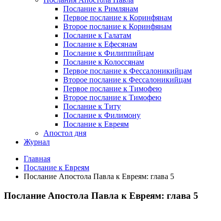
Послание к Римлянам
Первое послание к Коринфянам
Второе послание к Коринфянам
Послание к Галатам
Послание к Ефесянам
Послание к Филиппийцам
Послание к Колоссянам
Первое послание к Фессалоникийцам
Второе послание к Фессалоникийцам
Первое послание к Тимофею
Второе послание к Тимофею
Послание к Титу
Послание к Филимону
Послание к Евреям
Апостол дня
Журнал
Главная
Послание к Евреям
Послание Апостола Павла к Евреям: глава 5
Послание Апостола Павла к Евреям: глава 5