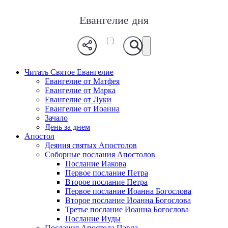
Евангелие дня
Читать Святое Евангелие
Евангелие от Матфея
Евангелие от Марка
Евангелие от Луки
Евангелие от Иоанна
Зачало
День за днем
Апостол
Деяния святых Апостолов
Соборные послания Апостолов
Послание Иакова
Первое послание Петра
Второе послание Петра
Первое послание Иоанна Богослова
Второе послание Иоанна Богослова
Третье послание Иоанна Богослова
Послание Иуды
Послания Апостола Павла