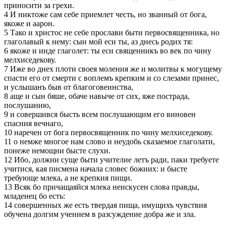
приносити за грехи.
4 И никтоже сам себе приемлет честь, но званный от бога,
якоже и аарон.
5 Тако и христос не себе прослави быти первосвященника, но
глаголавый к нему: сын мой еси ты, аз днесь родих тя:
6 якоже и инде глаголет: ты еси священникъ во век по чину
мелхиседекову.
7 Иже во днех плоти своея моления же и молитвы к могущему
спасти его от смерти с воплемъ крепким и со слезами принес,
и услышанъ быв от благоговеинства,
8 аще и сын бяше, обаче навыче от сих, яже пострада,
послушанию,
9 и совершився бысть всем послушающим его виновен
спасния вечнаго,
10 наречен от бога первосвященник по чину мелхиседекову.
11 о немже многое нам слово и неудобь сказаемое глаголати,
понеже немощни бысте слухи.
12 Ибо, должни суще быти учителие летъ ради, паки требуете
учитися, кая писмена начала словес божиих: и бысте
требующе млека, а не крепкия пищи.
13 Всяк бо причащаяйся млека неискусен слова правды,
младенец бо есть:
14 совершенных же есть твердая пища, имущихъ чувствия
обучена долгим учением в разсуждение добра же и зла.