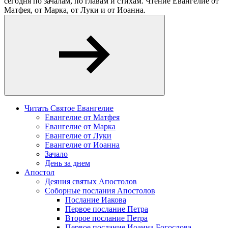
сегодня по зачалам, по главам и стихам. Чтение Евангелие от
Матфея, от Марка, от Луки и от Иоанна.
Читать Святое Евангелие
Евангелие от Матфея
Евангелие от Марка
Евангелие от Луки
Евангелие от Иоанна
Зачало
День за днем
Апостол
Деяния святых Апостолов
Соборные послания Апостолов
Послание Иакова
Первое послание Петра
Второе послание Петра
Первое послание Иоанна Богослова