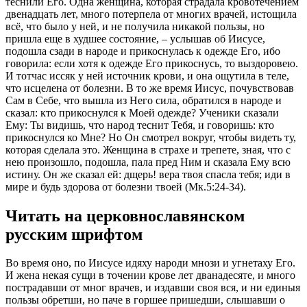
теснили Его. Одна женщина, которая страдала кровотечением
двенадцать лет, много потерпела от многих врачей, истощила
всё, что было у ней, и не получила никакой пользы, но
пришла еще в худшее состояние, – услышав об Иисусе,
подошла сзади в народе и прикоснулась к одежде Его, ибо
говорила: если хотя к одежде Его прикоснусь, то выздоровею.
И тотчас иссяк у ней источник крови, и она ощутила в теле,
что исцелена от болезни. В то же время Иисус, почувствовав
Сам в Себе, что вышла из Него сила, обратился в народе и
сказал: кто прикоснулся к Моей одежде? Ученики сказали
Ему: Ты видишь, что народ теснит Тебя, и говоришь: кто
прикоснулся ко Мне? Но Он смотрел вокруг, чтобы видеть ту,
которая сделала это. Женщина в страхе и трепете, зная, что с
нею произошло, подошла, пала пред Ним и сказала Ему всю
истину. Он же сказал ей: дщерь! вера твоя спасла тебя; иди в
мире и будь здорова от болезни твоей (Мк.5:24-34).
Читать на церковнославянском
русским шрифтом
Во время оно, по Иисусе идяху народи мнози и угнетаху Его.
И жена некая сущи в точении крове лет дванадесяте, и много
пострадавши от мног врачев, и издавши своя вся, и ни единыя
пользы обретши, но паче в горшее пришедши, слышавши о