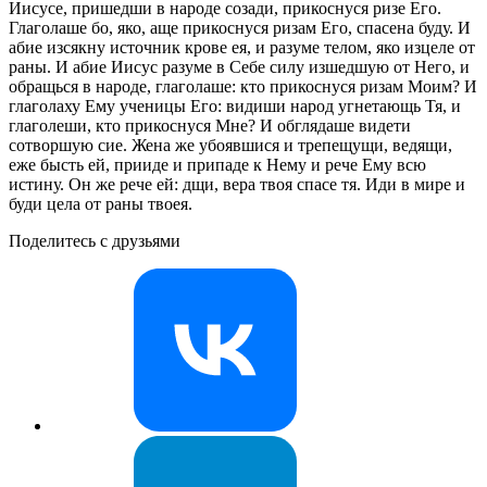
Иисусе, пришедши в народе созади, прикоснуся ризе Его.
Глаголаше бо, яко, аще прикоснуся ризам Его, спасена буду. И
абие изсякну источник крове ея, и разуме телом, яко изцеле от
раны. И абие Иисус разуме в Себе силу изшедшую от Него, и
обращься в народе, глаголаше: кто прикоснуся ризам Моим? И
глаголаху Ему ученицы Его: видиши народ угнетающь Тя, и
глаголеши, кто прикоснуся Мне? И обглядаше видети
сотворшую сие. Жена же убоявшися и трепещущи, ведящи,
еже бысть ей, прииде и припаде к Нему и рече Ему всю
истину. Он же рече ей: дщи, вера твоя спасе тя. Иди в мире и
буди цела от раны твоея.
Поделитесь с друзьями