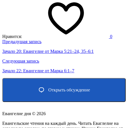
Нравится:
0
Навигация
Предыдущая запись
по
Зачало 20: Евангелие от Марка 5:21–24, 35–6:1
записям
Следующая запись
Зачало 22: Евангелие от Марка 6:1–7
Открыть обсуждение
Евангелие дня ©
2026
Евангельские чтения на каждый день. Читать Еваглелие на