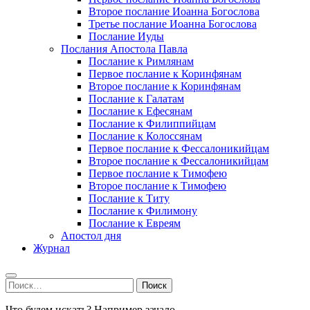
Второе послание Иоанна Богослова
Третье послание Иоанна Богослова
Послание Иуды
Послания Апостола Павла
Послание к Римлянам
Первое послание к Коринфянам
Второе послание к Коринфянам
Послание к Галатам
Послание к Ефесянам
Послание к Филиппийцам
Послание к Колоссянам
Первое послание к Фессалоникийцам
Второе послание к Фессалоникийцам
Первое послание к Тимофею
Второе послание к Тимофею
Послание к Титу
Послание к Филимону
Послание к Евреям
Апостол дня
Журнал
Найти:
Что будем искать? Например,
зачало