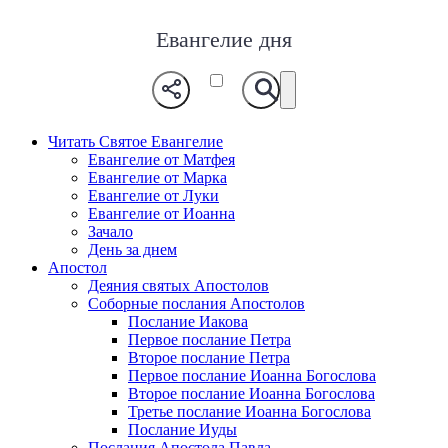
Евангелие дня
Читать Святое Евангелие
Евангелие от Матфея
Евангелие от Марка
Евангелие от Луки
Евангелие от Иоанна
Зачало
День за днем
Апостол
Деяния святых Апостолов
Соборные послания Апостолов
Послание Иакова
Первое послание Петра
Второе послание Петра
Первое послание Иоанна Богослова
Второе послание Иоанна Богослова
Третье послание Иоанна Богослова
Послание Иуды
Послания Апостола Павла