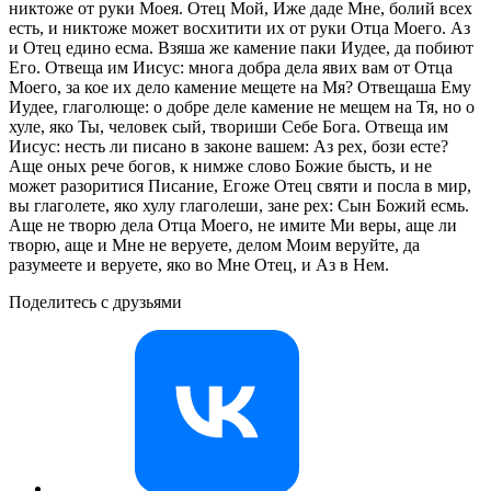
никтоже от руки Моея. Отец Мой, Иже даде Мне, болий всех
есть, и никтоже может восхитити их от руки Отца Моего. Аз
и Отец едино есма. Взяша же камение паки Иудее, да побиют
Его. Отвеща им Иисус: многа добра дела явих вам от Отца
Моего, за кое их дело камение мещете на Мя? Отвещаша Ему
Иудее, глаголюще: о добре деле камение не мещем на Тя, но о
хуле, яко Ты, человек сый, твориши Себе Бога. Отвеща им
Иисус: несть ли писано в законе вашем: Аз рех, бози есте?
Аще оных рече богов, к нимже слово Божие бысть, и не
может разоритися Писание, Егоже Отец святи и посла в мир,
вы глаголете, яко хулу глаголеши, зане рех: Сын Божий есмь.
Аще не творю дела Отца Моего, не имите Ми веры, аще ли
творю, аще и Мне не веруете, делом Моим веруйте, да
разумеете и веруете, яко во Мне Отец, и Аз в Нем.
Поделитесь с друзьями