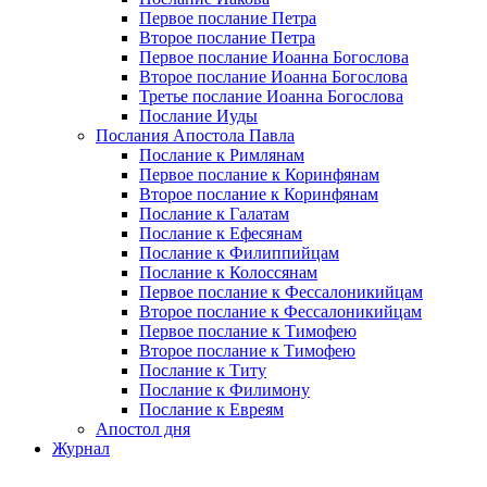
Первое послание Петра
Второе послание Петра
Первое послание Иоанна Богослова
Второе послание Иоанна Богослова
Третье послание Иоанна Богослова
Послание Иуды
Послания Апостола Павла
Послание к Римлянам
Первое послание к Коринфянам
Второе послание к Коринфянам
Послание к Галатам
Послание к Ефесянам
Послание к Филиппийцам
Послание к Колоссянам
Первое послание к Фессалоникийцам
Второе послание к Фессалоникийцам
Первое послание к Тимофею
Второе послание к Тимофею
Послание к Титу
Послание к Филимону
Послание к Евреям
Апостол дня
Журнал