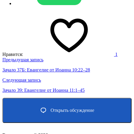
Нравится:
1
Навигация
Предыдущая запись
по
Зачало 37Б: Евангелие от Иоанна 10:22–28
записям
Следующая запись
Зачало 39: Евангелие от Иоанна 11:1–45
Открыть обсуждение