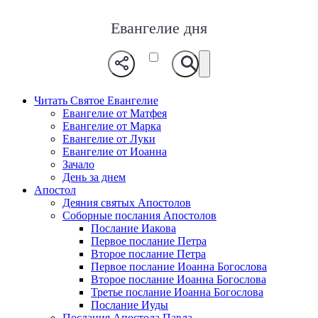
Евангелие дня
Читать Святое Евангелие
Евангелие от Матфея
Евангелие от Марка
Евангелие от Луки
Евангелие от Иоанна
Зачало
День за днем
Апостол
Деяния святых Апостолов
Соборные послания Апостолов
Послание Иакова
Первое послание Петра
Второе послание Петра
Первое послание Иоанна Богослова
Второе послание Иоанна Богослова
Третье послание Иоанна Богослова
Послание Иуды
Послания Апостола Павла