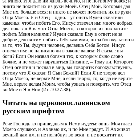
за Мною. И Я даю им жизнь вечную, и не погибнут вовек; и
никто не похитит их из руки Моей. Отец Мой, Который дал
Мне их, больше всех; и никто не может похитить их из руки
Отца Моего. Я и Отец – одно. Тут опять Иудеи схватили
каменья, чтобы побить Его. Иисус отвечал им: много добрых
дел показал Я вам от Отца Моего; за которое из них хотите
побить Меня камнями? Иудеи сказали Ему в ответ: не за
доброе дело хотим побить Тебя камнями, но за богохульство и
за то, что Ты, будучи человек, делаешь Себя Богом. Иисус
отвечал им: не написано ли в законе вашем: Я сказал: вы
боги? Если Он назвал богами тех, к которым было слово
Божие, и не может нарушиться Писание, – Тому ли, Которого
Отец освятил и послал в мир, вы говорите: богохульствуешь,
потому что Я сказал: Я Сын Божий? Если Я не творю дел
Отца Моего, не верьте Мне; а если творю, то, когда не верите
Мне, верьте делам Моим, чтобы узнать и поверить, что Отец
во Мне и Я в Нем (Ин.10:27-38).
Читать на церковнославянском
русским шрифтом
Рече Господь ко пришедшым к Нему иудеем: овцы Моя гласа
Моего слушают, и Аз знаю их, и по Мне грядут. И Аз живот
вечный дам им, и не погибнут во веки, и не восхитит их