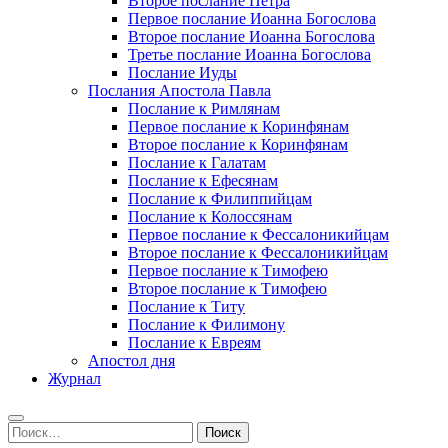
Второе послание Петра
Первое послание Иоанна Богослова
Второе послание Иоанна Богослова
Третье послание Иоанна Богослова
Послание Иуды
Послания Апостола Павла
Послание к Римлянам
Первое послание к Коринфянам
Второе послание к Коринфянам
Послание к Галатам
Послание к Ефесянам
Послание к Филиппийцам
Послание к Колоссянам
Первое послание к Фессалоникийцам
Второе послание к Фессалоникийцам
Первое послание к Тимофею
Второе послание к Тимофею
Послание к Титу
Послание к Филимону
Послание к Евреям
Апостол дня
Журнал
Найти: