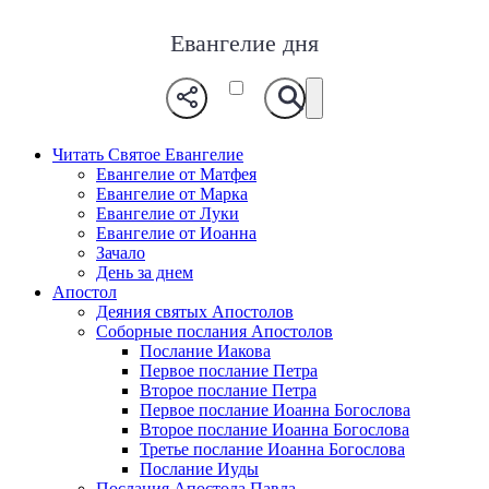
Евангелие дня
Читать Святое Евангелие
Евангелие от Матфея
Евангелие от Марка
Евангелие от Луки
Евангелие от Иоанна
Зачало
День за днем
Апостол
Деяния святых Апостолов
Соборные послания Апостолов
Послание Иакова
Первое послание Петра
Второе послание Петра
Первое послание Иоанна Богослова
Второе послание Иоанна Богослова
Третье послание Иоанна Богослова
Послание Иуды
Послания Апостола Павла