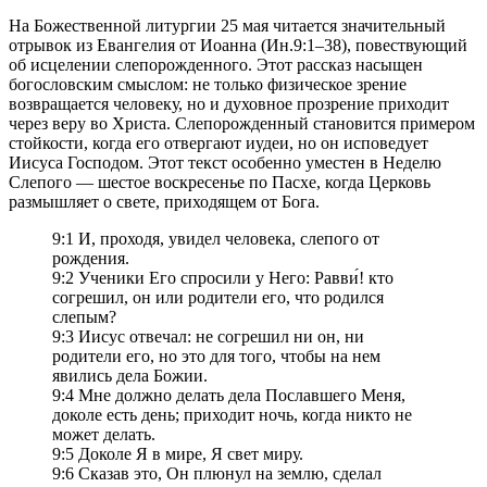
На Божественной литургии 25 мая читается значительный
отрывок из Евангелия от Иоанна (Ин.9:1–38), повествующий
об исцелении слепорожденного. Этот рассказ насыщен
богословским смыслом: не только физическое зрение
возвращается человеку, но и духовное прозрение приходит
через веру во Христа. Слепорожденный становится примером
стойкости, когда его отвергают иудеи, но он исповедует
Иисуса Господом. Этот текст особенно уместен в Неделю
Слепого — шестое воскресенье по Пасхе, когда Церковь
размышляет о свете, приходящем от Бога.
9:1 И, проходя, увидел человека, слепого от
рождения.
9:2 Ученики Его спросили у Него: Равви́! кто
согрешил, он или родители его, что родился
слепым?
9:3 Иисус отвечал: не согрешил ни он, ни
родители его, но это для того, чтобы на нем
явились дела Божии.
9:4 Мне должно делать дела Пославшего Меня,
доколе есть день; приходит ночь, когда никто не
может делать.
9:5 Доколе Я в мире, Я свет миру.
9:6 Сказав это, Он плюнул на землю, сделал