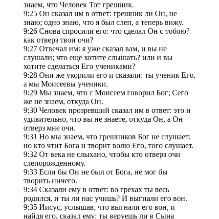
знаем, что Человек Тот грешник.
9:25 Он сказал им в ответ: грешник ли Он, не
знаю; одно знаю, что я был слеп, а теперь вижу.
9:26 Снова спросили его: что сделал Он с тобою?
как отверз твои очи?
9:27 Отвечал им: я уже сказал вам, и вы не
слушали; что еще хотите слышать? или и вы
хотите сделаться Его учениками?
9:28 Они же укорили его и сказали: ты ученик Его,
а мы Моисеевы ученики.
9:29 Мы знаем, что с Моисеем говорил Бог; Сего
же не знаем, откуда Он.
9:30 Человек прозревший сказал им в ответ: это и
удивительно, что вы не знаете, откуда Он, а Он
отверз мне очи.
9:31 Но мы знаем, что грешников Бог не слушает;
но кто чтит Бога и творит волю Его, того слушает.
9:32 От века не слыхано, чтобы кто отверз очи
слепорожденному.
9:33 Если бы Он не был от Бога, не мог бы
творить ничего.
9:34 Сказали ему в ответ: во грехах ты весь
родился, и ты ли нас учишь? И выгнали его вон.
9:35 Иисус, услышав, что выгнали его вон, и
найдя его, сказал ему: ты веруешь ли в Сына