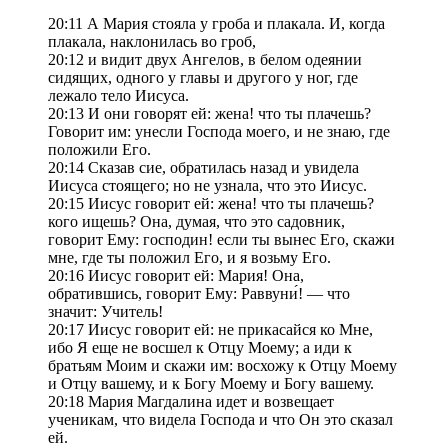
20:11 А Мария стояла у гроба и плакала. И, когда
плакала, наклонилась во гроб,
20:12 и видит двух Ангелов, в белом одеянии
сидящих, одного у главы и другого у ног, где
лежало тело Иисуса.
20:13 И они говорят ей: жена! что ты плачешь?
Говорит им: унесли Господа моего, и не знаю, где
положили Его.
20:14 Сказав сие, обратилась назад и увидела
Иисуса стоящего; но не узнала, что это Иисус.
20:15 Иисус говорит ей: жена! что ты плачешь?
кого ищешь? Она, думая, что это садовник,
говорит Ему: господин! если ты вынес Его, скажи
мне, где ты положил Его, и я возьму Его.
20:16 Иисус говорит ей: Мария! Она,
обратившись, говорит Ему: Раввуни́! — что
значит: Учитель!
20:17 Иисус говорит ей: не прикасайся ко Мне,
ибо Я еще не восшел к Отцу Моему; а иди к
братьям Моим и скажи им: восхожу к Отцу Моему
и Отцу вашему, и к Богу Моему и Богу вашему.
20:18 Мария Магдалина идет и возвещает
ученикам, что видела Господа и что Он это сказал
ей.