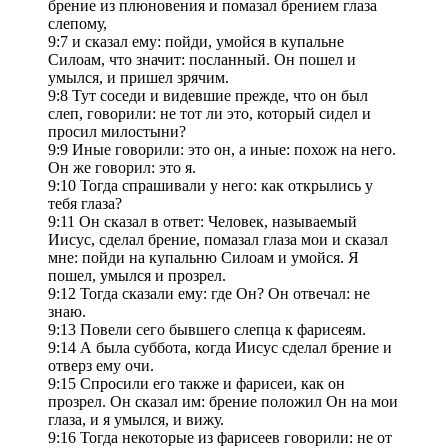
брение из плюновения и помазал брением глаза
слепому,
9:7 и сказал ему: пойди, умойся в купальне
Силоам, что значит: посланный. Он пошел и
умылся, и пришел зрячим.
9:8 Тут соседи и видевшие прежде, что он был
слеп, говорили: не тот ли это, который сидел и
просил милостыни?
9:9 Иные говорили: это он, а иные: похож на него.
Он же говорил: это я.
9:10 Тогда спрашивали у него: как открылись у
тебя глаза?
9:11 Он сказал в ответ: Человек, называемый
Иисус, сделал брение, помазал глаза мои и сказал
мне: пойди на купальню Силоам и умойся. Я
пошел, умылся и прозрел.
9:12 Тогда сказали ему: где Он? Он отвечал: не
знаю.
9:13 Повели сего бывшего слепца к фарисеям.
9:14 А была суббота, когда Иисус сделал брение и
отверз ему очи.
9:15 Спросили его также и фарисеи, как он
прозрел. Он сказал им: брение положил Он на мои
глаза, и я умылся, и вижу.
9:16 Тогда некоторые из фарисеев говорили: не от