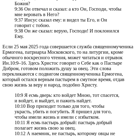
Божия?
9:36 Он отвечал и сказал: а кто Он, Господи, чтобы
мне веровать в Него?
9:37 Иисус сказал ему: и видел ты Его, и Он
говорит с тобою.
9:38 Он же сказал: верую, Господи! И поклонился
Ему.
Если 25 мая 2025 года совершается служба священномученика
Ермогена, патриарха Московского, то на литургии, кроме
обычного воскресного чтения, может читаться и отрывок
Ин.10:9–16. Здесь Христос говорит о Себе как о Пастыре
Добром, готовом положить душу за овец. Эти слова
перекликаются с подвигом священномученика Ермогена,
который остался верным пастырем в смутное время, отдав
свою жизнь за веру и народ, подобно Христу.
10:9 Я есмь дверь: кто войдет Мною, тот спасется,
и войдет, и выйдет, и пажить найдет.
10:10 Вор приходит только для того, чтобы
украсть, убить и погубить. Я пришел для того,
чтобы имели жизнь и имели с избытком.
10:11 Я есмь пастырь добрый: пастырь добрый
полагает жизнь свою за овец.
10:12 А наемник, не пастырь, которому овцы не