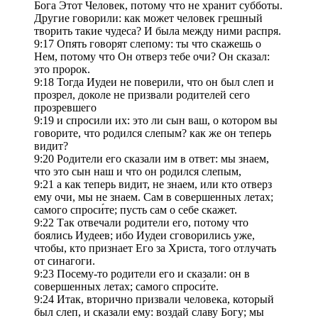
Бога Этот Человек, потому что не хранит субботы.
Другие говорили: как может человек грешный
творить такие чудеса? И была между ними распря.
9:17 Опять говорят слепому: ты что скажешь о
Нем, потому что Он отверз тебе очи? Он сказал:
это пророк.
9:18 Тогда Иудеи не поверили, что он был слеп и
прозрел, доколе не призвали родителей сего
прозревшего
9:19 и спросили их: это ли сын ваш, о котором вы
говорите, что родился слепым? как же он теперь
видит?
9:20 Родители его сказали им в ответ: мы знаем,
что это сын наш и что он родился слепым,
9:21 а как теперь видит, не знаем, или кто отверз
ему очи, мы не знаем. Сам в совершенных летах;
самого спроси́те; пусть сам о себе скажет.
9:22 Так отвечали родители его, потому что
боялись Иудеев; ибо Иудеи сговорились уже,
чтобы, кто признает Его за Христа, того отлучать
от синагоги.
9:23 Посему-то родители его и сказали: он в
совершенных летах; самого спроси́те.
9:24 Итак, вторично призвали человека, который
был слеп, и сказали ему: воздай славу Богу; мы